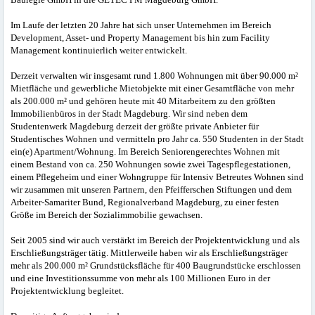
Bauregie GmbH in die GETEC PM Magdeburg GmbH.
Im Laufe der letzten 20 Jahre hat sich unser Unternehmen im Bereich
Development, Asset- und Property Management bis hin zum Facility
Management kontinuierlich weiter entwickelt.
Derzeit verwalten wir insgesamt rund 1.800 Wohnungen mit über 90.000 m²
Mietfläche und gewerbliche Mietobjekte mit einer Gesamtfläche von mehr
als 200.000 m² und gehören heute mit 40 Mitarbeitern zu den größten
Immobilienbüros in der Stadt Magdeburg. Wir sind neben dem
Studentenwerk Magdeburg derzeit der größte private Anbieter für
Studentisches Wohnen und vermitteln pro Jahr ca. 550 Studenten in der Stadt
ein(e) Apartment/Wohnung. Im Bereich Seniorengerechtes Wohnen mit
einem Bestand von ca. 250 Wohnungen sowie zwei Tagespflegestationen,
einem Pflegeheim und einer Wohngruppe für Intensiv Betreutes Wohnen sind
wir zusammen mit unseren Partnern, den Pfeifferschen Stiftungen und dem
Arbeiter-Samariter Bund, Regionalverband Magdeburg, zu einer festen
Größe im Bereich der Sozialimmobilie gewachsen.
Seit 2005 sind wir auch verstärkt im Bereich der Projektentwicklung und als
Erschließungsträger tätig. Mittlerweile haben wir als Erschließungsträger
mehr als 200.000 m² Grundstücksfläche für 400 Baugrundstücke erschlossen
und eine Investitionssumme von mehr als 100 Millionen Euro in der
Projektentwicklung begleitet.